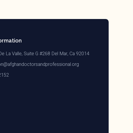
ormation
De La Valle, Suite G #268 Del Mar, Ca 92014
on@afghandoctorsandprofessional.org
2152