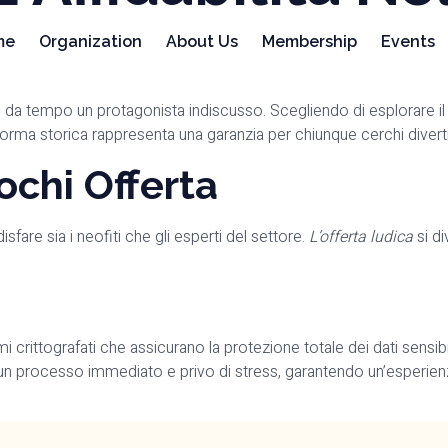
me
Organization
About Us
Membership
Events
 da tempo un protagonista indiscusso. Scegliendo di esplorare i
rma storica rappresenta una garanzia per chiunque cerchi divertim
ochi Offerta
fare sia i neofiti che gli esperti del settore.
L’offerta ludica
si di
crittografati che assicurano la protezione totale dei dati sensibili 
n processo immediato e privo di stress, garantendo un’esperienza d