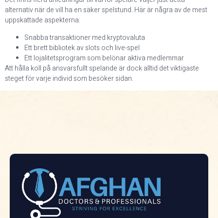
alternativ när de vill ha en säker spelstund. Här är några av de mest
uppskattade aspekterna:
Snabba transaktioner med kryptovaluta
Ett brett bibliotek av slots och live-spel
Ett lojalitetsprogram som belönar aktiva medlemmar
Att hålla koll på ansvarsfullt spelande är dock alltid det viktigaste
steget för varje individ som besöker sidan.