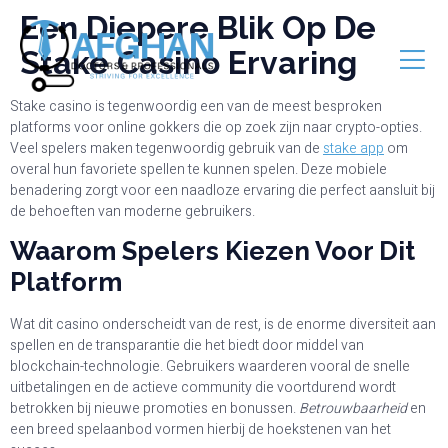
Een Diepere Blik Op De
Stake Casino Ervaring
Stake casino is tegenwoordig een van de meest besproken
platforms voor online gokkers die op zoek zijn naar crypto-opties.
Veel spelers maken tegenwoordig gebruik van de
stake app
om
overal hun favoriete spellen te kunnen spelen. Deze mobiele
benadering zorgt voor een naadloze ervaring die perfect aansluit bij
de behoeften van moderne gebruikers.
Waarom Spelers Kiezen Voor Dit
Platform
Wat dit casino onderscheidt van de rest, is de enorme diversiteit aan
spellen en de transparantie die het biedt door middel van
blockchain-technologie. Gebruikers waarderen vooral de snelle
uitbetalingen en de actieve community die voortdurend wordt
betrokken bij nieuwe promoties en bonussen.
Betrouwbaarheid
en
een breed spelaanbod vormen hierbij de hoekstenen van het