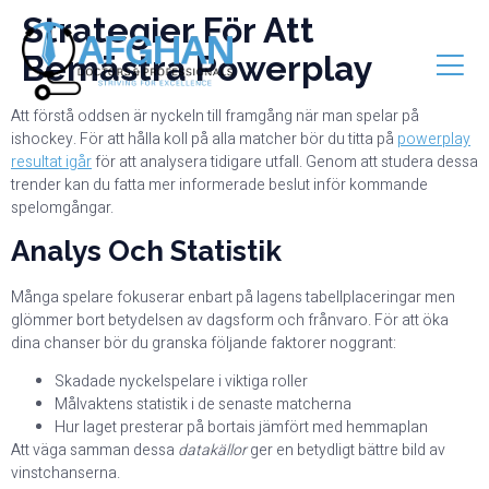
Strategier För Att
Bemästra Powerplay
Att förstå oddsen är nyckeln till framgång när man spelar på
ishockey. För att hålla koll på alla matcher bör du titta på
powerplay
resultat igår
för att analysera tidigare utfall. Genom att studera dessa
trender kan du fatta mer informerade beslut inför kommande
spelomgångar.
Analys Och Statistik
Många spelare fokuserar enbart på lagens tabellplaceringar men
glömmer bort betydelsen av dagsform och frånvaro. För att öka
dina chanser bör du granska följande faktorer noggrant:
Skadade nyckelspelare i viktiga roller
Målvaktens statistik i de senaste matcherna
Hur laget presterar på bortais jämfört med hemmaplan
Att väga samman dessa
datakällor
ger en betydligt bättre bild av
vinstchanserna.