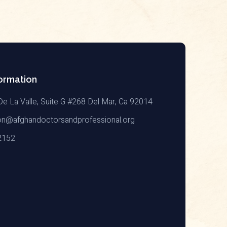
ormation
De La Valle, Suite G #268 Del Mar, Ca 92014
on@afghandoctorsandprofessional.org
2152