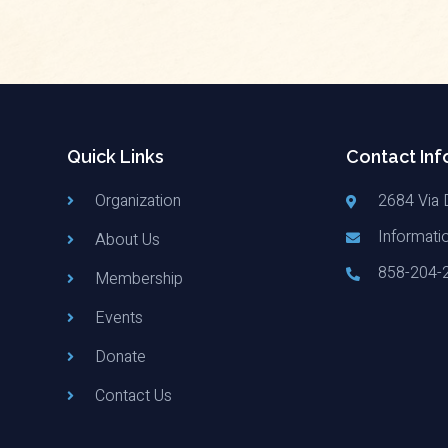
Quick Links
Contact Inf
Organization
2684 Via 
Informati
About Us
858-204-
Membership
Events
Donate
Contact Us