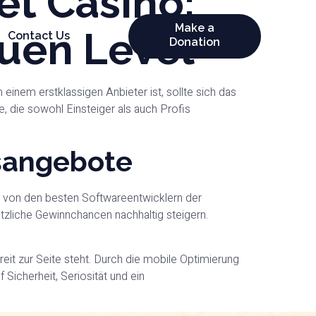
t Casino:
Make a
uen Level
Contact Us
Donation
einem erstklassigen Anbieter ist, sollte sich das
, die sowohl Einsteiger als auch Profis
usangebote
ie von den besten Softwareentwicklern der
tzliche Gewinnchancen nachhaltig steigern.
reit zur Seite steht. Durch die mobile Optimierung
Sicherheit, Seriosität und ein