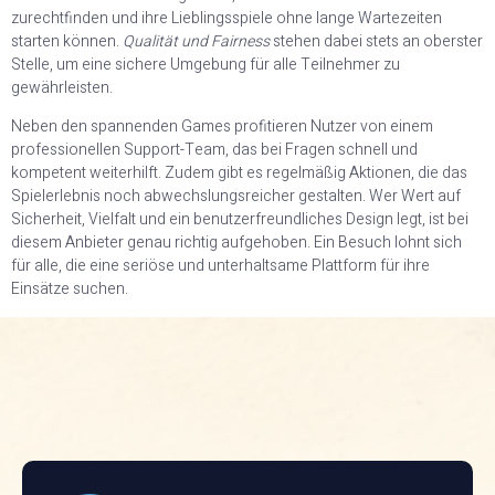
zurechtfinden und ihre Lieblingsspiele ohne lange Wartezeiten
starten können.
Qualität und Fairness
stehen dabei stets an oberster
Stelle, um eine sichere Umgebung für alle Teilnehmer zu
gewährleisten.
Neben den spannenden Games profitieren Nutzer von einem
professionellen Support-Team, das bei Fragen schnell und
kompetent weiterhilft. Zudem gibt es regelmäßig Aktionen, die das
Spielerlebnis noch abwechslungsreicher gestalten. Wer Wert auf
Sicherheit, Vielfalt und ein benutzerfreundliches Design legt, ist bei
diesem Anbieter genau richtig aufgehoben. Ein Besuch lohnt sich
für alle, die eine seriöse und unterhaltsame Plattform für ihre
Einsätze suchen.