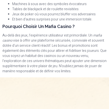
Machines à sous avec des symboles évocateurs
Tables de blackjack et de roulette revisitées
Jeux de poker où vous pourrez bluffer vos adversaires
Et bien d’autres surprises pour une immersion totale.
Pourquoi Choisir Un Mafia Casino ?
Au-delà des jeux, l’expérience utilisateur est primordiale. Un
mafia
casino
vise à offrir une plateforme sécurisée, conviviale et souvent
dotée d’un service client réactif. Les bonus et promotions sont
également des éléments clés pour attirer et fidéliser les joueurs. Que
vous soyez un habitué des casinos ou un nouveau venu,
l’exploration de ces univers thématiques peut ajouter une dimension
supplémentaire à votre plaisir de jeu. N’oubliez jamais de jouer de
manière responsable et de définir vos limites.