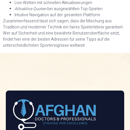
Live-Wetten mit schnellen Aktualisierungen
Attraktive Quoten
bei ausgewählten Top-Spielen
Intuitive Navigation auf der gesamten Plattform
Zusammenfassend lässt sich sagen, dass die Mischung aus
Tradition und moderner Technik ein faires Spielerlebnis garantiert.
Wer auf Sicherheit und eine bewährte Benutzeroberfläche setzt,
findet hier eine der besten Adressen für seine Tipps auf die
unterschiedlichsten Sportereignisse weltweit.