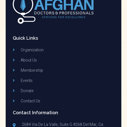
Quick Links
Organization
About Us
Membership
Events
Donate
Contact Us
Contact Information
2684 Via De La Valle, Suite G #268 Del Mar, Ca