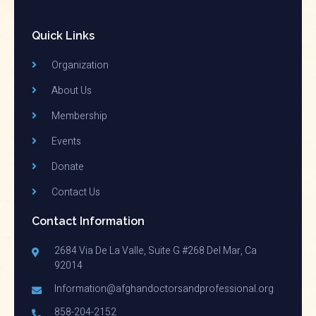
Quick Links
Organization
About Us
Membership
Events
Donate
Contact Us
Contact Information
2684 Via De La Valle, Suite G #268 Del Mar, Ca
92014
Information@afghandoctorsandprofessional.org
858-204-2152