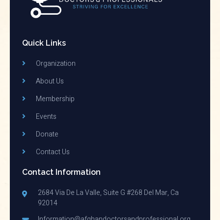
Quick Links
Organization
About Us
Membership
Events
Donate
Contact Us
Contact Information
2684 Via De La Valle, Suite G #268 Del Mar, Ca
92014
Information@afghandoctorsandprofessional.org