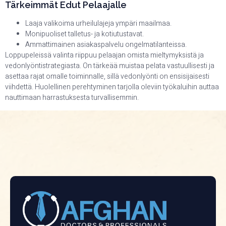
Tärkeimmät Edut Pelaajalle
Laaja valikoima urheilulajeja ympäri maailmaa.
Monipuoliset talletus- ja kotiutustavat.
Ammattimainen asiakaspalvelu ongelmatilanteissa.
Loppupeleissä valinta riippuu pelaajan omista mieltymyksistä ja
vedonlyöntistrategiasta. On tärkeää muistaa pelata vastuullisesti ja
asettaa rajat omalle toiminnalle, sillä vedonlyönti on ensisijaisesti
viihdettä. Huolellinen perehtyminen tarjolla oleviin työkaluihin auttaa
nauttimaan harrastuksesta turvallisemmin.