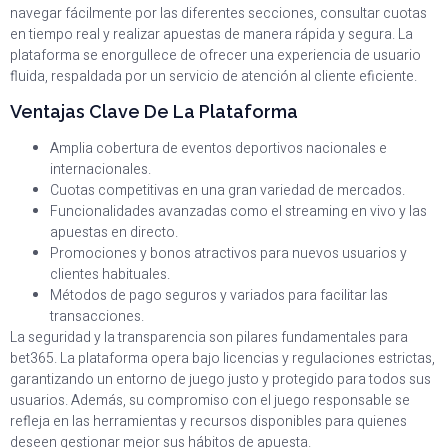
navegar fácilmente por las diferentes secciones, consultar cuotas
en tiempo real y realizar apuestas de manera rápida y segura. La
plataforma se enorgullece de ofrecer una experiencia de usuario
fluida, respaldada por un servicio de atención al cliente eficiente.
Ventajas Clave De La Plataforma
Amplia cobertura de eventos deportivos nacionales e
internacionales.
Cuotas competitivas en una gran variedad de mercados.
Funcionalidades avanzadas como el streaming en vivo y las
apuestas en directo.
Promociones y bonos atractivos para nuevos usuarios y
clientes habituales.
Métodos de pago seguros y variados para facilitar las
transacciones.
La seguridad y la transparencia son pilares fundamentales para
bet365. La plataforma opera bajo licencias y regulaciones estrictas,
garantizando un entorno de juego justo y protegido para todos sus
usuarios. Además, su compromiso con el juego responsable se
refleja en las herramientas y recursos disponibles para quienes
deseen gestionar mejor sus hábitos de apuesta.