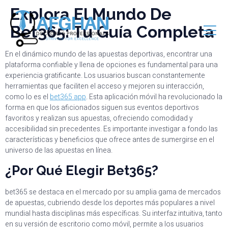
Explora El Mundo De
Bet365: Tu Guía Completa
En el dinámico mundo de las apuestas deportivas, encontrar una
plataforma confiable y llena de opciones es fundamental para una
experiencia gratificante. Los usuarios buscan constantemente
herramientas que faciliten el acceso y mejoren su interacción,
como lo es el
bet365 app
. Esta aplicación móvil ha revolucionado la
forma en que los aficionados siguen sus eventos deportivos
favoritos y realizan sus apuestas, ofreciendo comodidad y
accesibilidad sin precedentes. Es importante investigar a fondo las
características y beneficios que ofrece antes de sumergirse en el
universo de las apuestas en línea.
¿Por Qué Elegir Bet365?
bet365 se destaca en el mercado por su amplia gama de mercados
de apuestas, cubriendo desde los deportes más populares a nivel
mundial hasta disciplinas más específicas. Su interfaz intuitiva, tanto
en su versión de escritorio como móvil, permite a los usuarios